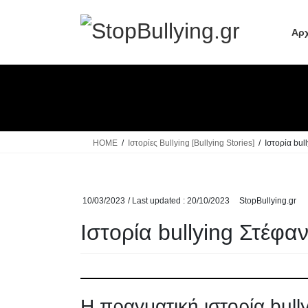
Skip
Skip
to
to
Αρχ
the
the
content
Navigation
HOME
Ιστορίες Bullying [Bullying Stories]
Ιστορία bul
10/03/2023
/ Last updated :
20/10/2023
StopBullying.gr
Ιστορία bullying Στέφα
Η πραγματική ιστορία bull