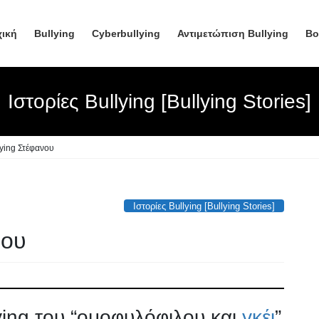
ική
Βullying
Cyberbullying
Αντιμετώπιση Bullying
Βο
Ιστορίες Bullying [Bullying Stories]
lying Στέφανου
Ιστορίες Bullying [Bullying Stories]
νου
ying του “ομοφυλόφιλου και
γκέι
”