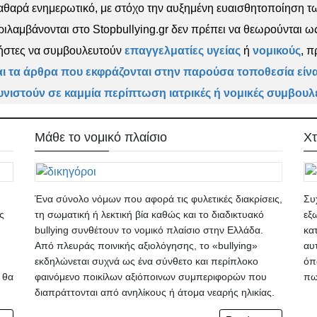
 καθαρά ενημερωτικό, με στόχο την αυξημένη ευαισθητοποίηση τ
ριλαμβάνονται στο Stopbullying.gr δεν πρέπει να θεωρούνται ως
χρήστες να συμβουλευτούν
επαγγελματίες υγείας
ή
νομικούς
, 
αι τα άρθρα που εκφράζονται στην παρούσα τοποθεσία είναι
υνιστούν σε καμμία περίπτωση ιατρικές ή νομικές συμβουλέ
Μάθε το νομικό πλαίσιο
Χτ
Ένα σύνολο νόμων που αφορά τις φυλετικές διακρίσεις,
Συ
ς
τη σωματική ή λεκτική βία καθώς και το διαδικτυακό
εξ
bullying συνθέτουν το νομικό πλαίσιο στην Ελλάδα.
κα
Από πλευράς ποινικής αξιολόγησης, το «bullying»
αυ
εκδηλώνεται συχνά ως ένα σύνθετο και περίπλοκο
όπ
 θα
φαινόμενο ποικίλων αξιόποινων συμπεριφορών που
πω
διαπράττονται από ανηλίκους ή άτομα νεαρής ηλικίας.